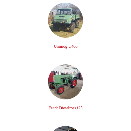
Unimog U406
Fendt Dieselross f25